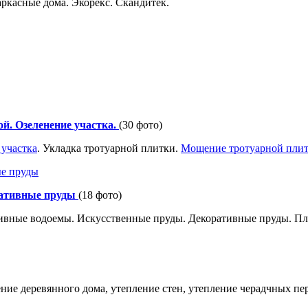
ркасные дома. Экорекс. Скандитек.
й. Озеленение участка.
(30 фото)
 участка
. Укладка тротуарной плитки.
Мощение тротуарной пли
ративные пруды
(18 фото)
ивные водоемы. Искусственные пруды. Декоративные пруды. Пл
ение деревянного дома, утепление стен, утепление черадчных пе