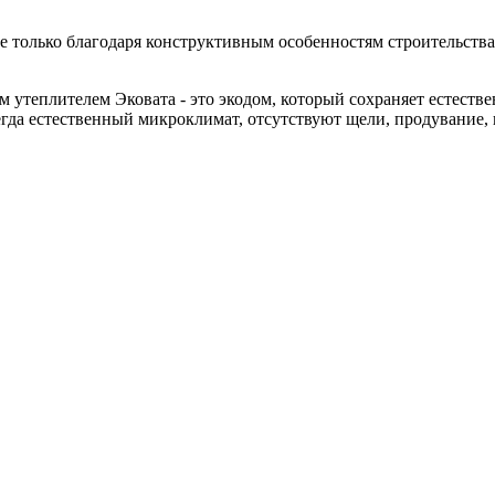
 только благодаря конструктивным особенностям строительства д
теплителем Эковата - это экодом, который сохраняет естествен
гда естественный микроклимат, отсутствуют щели, продувание, н