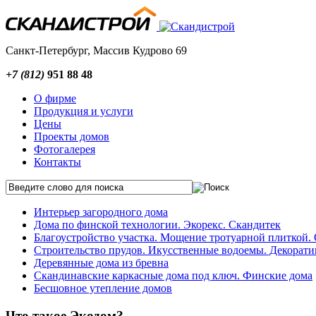
Санкт-Петербург, Массив Кудрово 69
+7 (812)
951 88 48
О фирме
Продукция и услуги
Цены
Проекты домов
Фотогалерея
Контакты
Интерьер загородного дома
Дома по финской технологии. Экорекс. Скандитек
Благоустройство участка. Мощение тротуарной плиткой. 
Строительство прудов. Икусственные водоемы. Декорат
Деревянные дома из бревна
Скандинавские каркасные дома под ключ. Финские дома
Бесшовное утепление домов
Что такое Экодом?