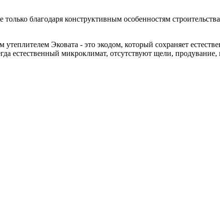
 только благодаря конструктивным особенностям строительства д
теплителем Эковата - это экодом, который сохраняет естествен
гда естественный микроклимат, отсутствуют щели, продувание, н