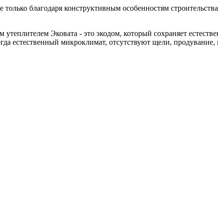
 только благодаря конструктивным особенностям строительства д
теплителем Эковата - это экодом, который сохраняет естествен
гда естественный микроклимат, отсутствуют щели, продувание, н