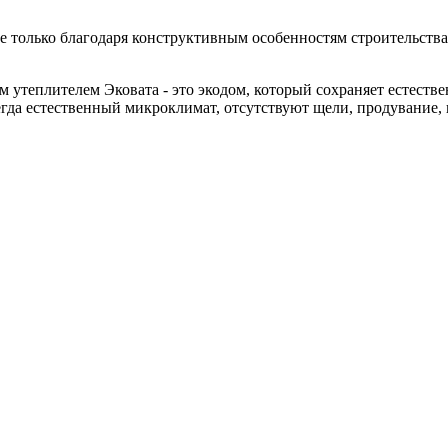
 только благодаря конструктивным особенностям строительства д
теплителем Эковата - это экодом, который сохраняет естествен
гда естественный микроклимат, отсутствуют щели, продувание, н