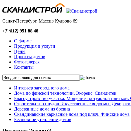
Санкт-Петербург, Массив Кудрово 69
+7 (812)
951 88 48
О фирме
Продукция и услуги
Цены
Проекты домов
Фотогалерея
Контакты
Интерьер загородного дома
Дома по финской технологии. Экорекс. Скандитек
Благоустройство участка. Мощение тротуарной плиткой. 
Строительство прудов. Икусственные водоемы. Декорат
Деревянные дома из бревна
Скандинавские каркасные дома под ключ. Финские дома
Бесшовное утепление домов
Что такое Экодом?